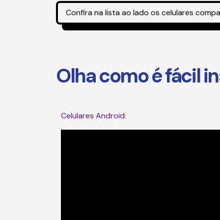
Confira na lista
ao lado
os celulares compa
Olha como é fácil in
Celulares Android: