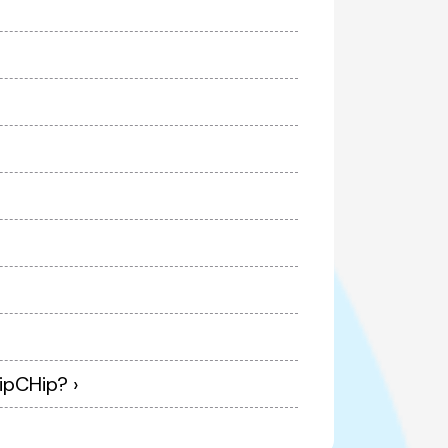
10 - Cancelei meu chip durante minha viagem, como entro em contato com a TripCHip? ›