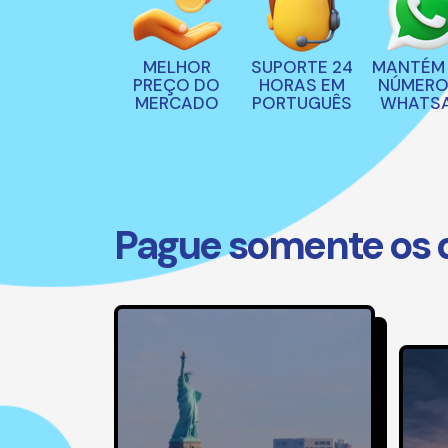
MELHOR
SUPORTE 24
MANTÉM
PREÇO DO
HORAS EM
NÚMERO
MERCADO
PORTUGUÊS
WHATS
Pague somente os di