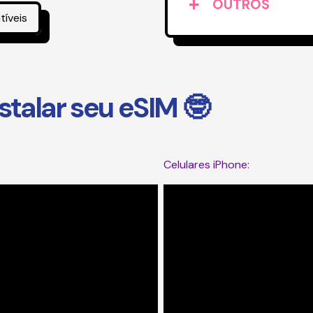
OUTROS
tíveis
stalar seu eSIM 🤓
Celulares iPhone: