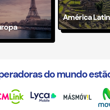
América Lati
uropa
peradoras do mundo estã