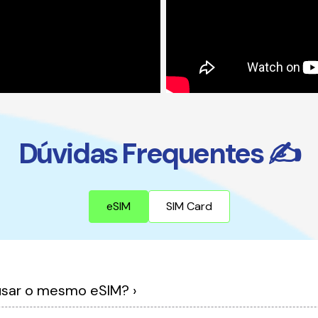
Dúvidas Frequentes ✍️
eSIM
SIM Card
1 - Posso trocar de aparelho e usar o mesmo eSIM? ›