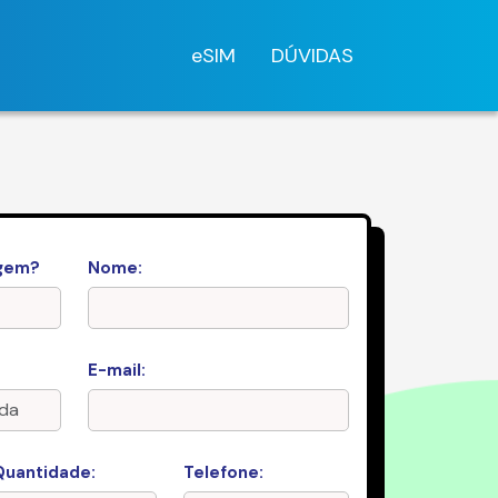
eSIM
DÚVIDAS
agem?
Nome:
E-mail:
Quantidade:
Telefone: