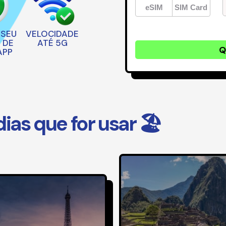
eSIM
SIM Card
 SEU
VELOCIDADE
 DE
ATÉ 5G
Q
APP
as que for usar 🏖️