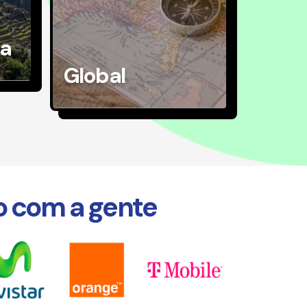
na
Global
o com a gente