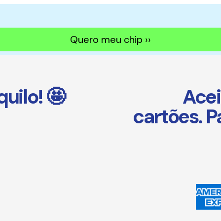
Quero meu chip ››
uilo! 🤩
Acei
cartões. 