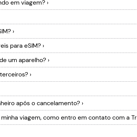
2 - Posso comprar o eSIM estando em viagem? ›
4 - Qual dia devo ativar meu eSIM? ›
5 - Quais planos estão disponíveis para eSIM? ›
6 - Posso usar o eSIM em mais de um aparelho? ›
7 - Posso comprar o eSIM para terceiros? ›
9 - Terei reembolso do meu dinheiro após o cancelamento? ›